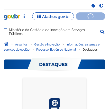
Ministério da Gestão e da Inovação em Serviços
Abrir menu principal de navegação
Públicos
Você está aqui:
Página Inicial
Assuntos
Gestão e Inovação
Informações, sistemas e
serviços de gestão
Processo Eletrônico Nacional
Destaques
Destaques