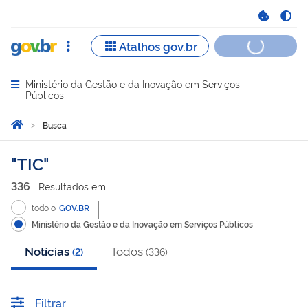
Ministério da Gestão e da Inovação em Serviços
Abrir menu principal de navegação
Públicos
Você está aqui:
Página Inicial
Busca
Busca
TIC
336
Resultado
s
em
todo o
GOV.BR
Ministério da Gestão e da Inovação em Serviços Públicos
Notícias
Todos
(
2
)
(
336
)
Filtrar