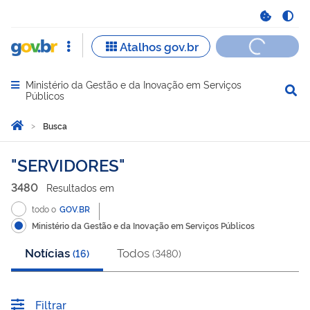
Ministério da Gestão e da Inovação em Serviços
Abrir menu principal de navegação
Públicos
Você está aqui:
Página Inicial
Busca
Busca
SERVIDORES
3480
Resultado
s
em
todo o
GOV.BR
Ministério da Gestão e da Inovação em Serviços Públicos
Notícias
Todos
(
16
)
(
3480
)
Filtrar