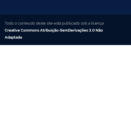
Todo o conteúdo deste site está publicado sob a licença
Creative Commons Atribuição-SemDerivações 3.0 Não
Adaptada
.