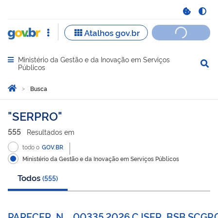
Ministério da Gestão e da Inovação em Serviços
Abrir menu principal de navegação
Públicos
Você está aqui:
Página Inicial
Busca
Busca
SERPRO
555
Resultado
s
em
todo o
GOV.BR
Ministério da Gestão e da Inovação em Serviços Públicos
Todos
(
555
)
PARECER_N__00335.2026.CJSER_BSB.SCGP.