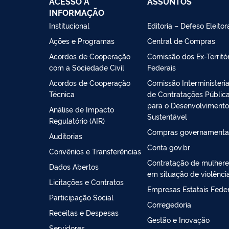
ACESSO À
ASSUNTOS
INFORMAÇÃO
Institucional
Editoria – Defeso Eleitor
Ações e Programas
Central de Compras
Acordos de Cooperação
Comissão dos Ex-Territór
com a Sociedade Civil
Federais
Acordos de Cooperação
Comissão Interministeria
Técnica
de Contratações Públic
para o Desenvolvimento
Análise de Impacto
Sustentável
Regulatório (AIR)
Compras governamenta
Auditorias
Conta gov.br
Convênios e Transferências
Contratação de mulhere
Dados Abertos
em situação de violênci
Licitações e Contratos
Empresas Estatais Feder
Participação Social
Corregedoria
Receitas e Despesas
Gestão e Inovação
Servidores