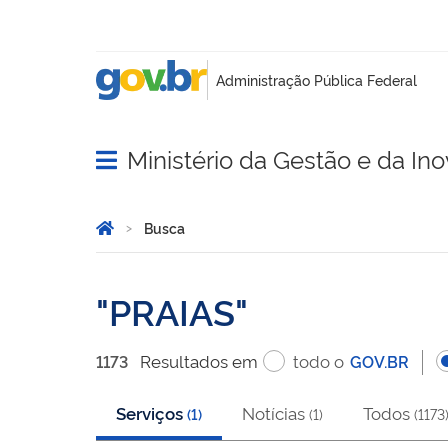
Ministério da Gestão e da In
Abrir menu principal de navegação
Você está aqui:
Página Inicial
Busca
Busca
PRAIAS
Resultado
s
em
todo o
1173
GOV.BR
Serviços
Notícias
Todos
(
1
)
(
1
)
(
1173