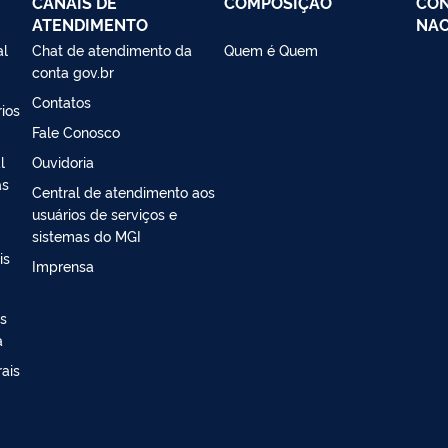
CANAIS DE
COMPOSIÇÃO
CON
ATENDIMENTO
NAC
al
Chat de atendimento da
Quem é Quem
conta gov.br
Contatos
ios
Fale Conosco
l
Ouvidoria
as
Central de atendimento aos
usuários de serviços e
sistemas do MGI
is
Imprensa
s
a
ais