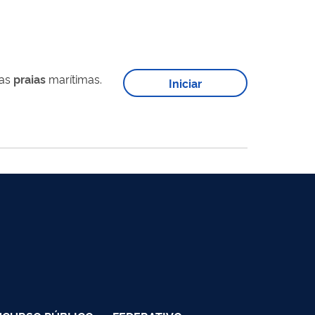
das
praias
marítimas.
Iniciar