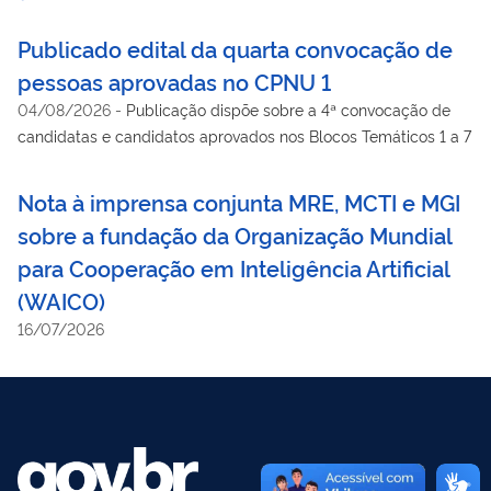
Publicado edital da quarta convocação de
pessoas aprovadas no CPNU 1
04/08/2026
-
Publicação dispõe sobre a 4ª convocação de
candidatas e candidatos aprovados nos Blocos Temáticos 1 a 7
Nota à imprensa conjunta MRE, MCTI e MGI
sobre a fundação da Organização Mundial
para Cooperação em Inteligência Artificial
(WAICO)
16/07/2026