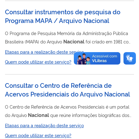
Consultar instrumentos de pesquisa do
Programa MAPA / Arquivo Nacional
O Programa de Pesquisa Memória da Administração Pública
Nacional
Brasileira (MAPA) do Arquivo
foi criado em 1981 com
o objetivo de levantar informações sobre a história e a
Etapas para a realização deste serviço
organização da administração pública brasileira a fim de
Quem pode utilizar este serviço?
atender às áreas técnicas no processo de identificação e
organização dos conjuntos documentais sob a guarda da
instituição. O programa é responsável por dois instrumentos de
Consultar o Centro de Referência de
pesquisa: o Dicionário da Administração Pública Brasileira e a
Acervos Presidenciais do Arquivo Nacional
Base de Dados do MAPA. Com...
O Centro de Referência de Acervos Presidenciais é um portal
Nacional
do Arquivo
que reúne informações biográficas dos
ex-presidentes da República e informações sobre os acervos
Etapas para a realização deste serviço
privados desses ex-governantes, preservados por diversas
Quem pode utilizar este serviço?
instituições em todo o país. Esses documentos integram o