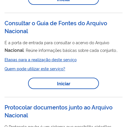
Consultar o Guia de Fontes do Arquivo
Nacional
É a porta de entrada para consultar o acervo do Arquivo
Nacional
. Reúne informações básicas sobre cada conjunto
documental mantido pela instituição, incluindo os links para os
Etapas para a realização deste serviço
instrumentos de pesquisa disponíveis para cada
Quem pode utilizar este serviço?
fundo/coleção. Sua proposta é se constituir em um índice
preliminar de busca para o principal banco de dados sobre o
Iniciar
Nacional
acervo, o Sistema de Informações do Arquivo
- SIAN
.
Protocolar documentos junto ao Arquivo
Nacional
O Protocolo gov.br é um sistema que possibilita cidadãos,