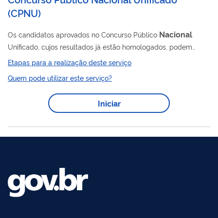
(CPNU)
Nacional
Os candidatos aprovados no Concurso Público
Unificado, cujos resultados já estão homologados, podem
imprimir declaração com a situação de sua aprovação no
Etapas para a realização deste serviço
certame, incluindo cargo(s) e orção(s) para o(s) qual(is) foi
Quem pode utilizar este serviço?
aprovado, mesmo no caso de lista de espera, com informações
referente a notas obtidas e tipo de lista para a qual obteve
Iniciar
aprovação.