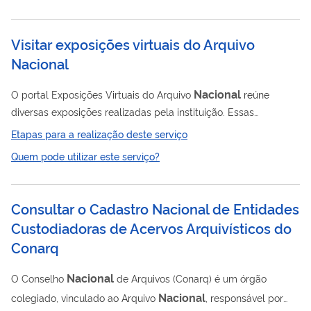
patrimônio cultural brasileiro e são declarados de interesse
público, conforme a Lei nº 8.394/1991.
Visitar exposições virtuais do Arquivo
Nacional
Nacional
O portal Exposições Virtuais do Arquivo
reúne
diversas exposições realizadas pela instituição. Essas
exposições são instrumentos de difusão do acervo do Arquivo
Etapas para a realização deste serviço
Nacional
e contam um pouco da História do Brasil.
Quem pode utilizar este serviço?
Consultar o Cadastro Nacional de Entidades
Custodiadoras de Acervos Arquivísticos do
Conarq
Nacional
O Conselho
de Arquivos (Conarq) é um órgão
Nacional
colegiado, vinculado ao Arquivo
, responsável por