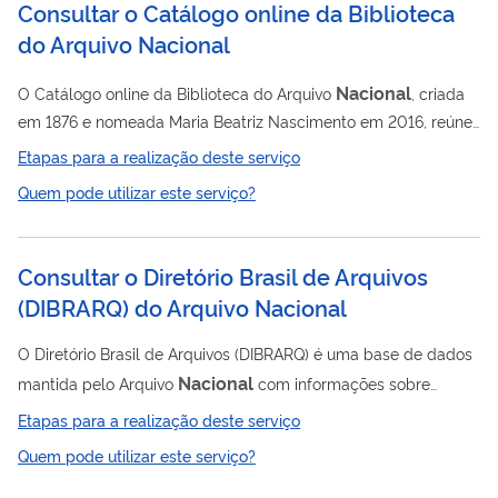
Consultar o Catálogo online da Biblioteca
Revista Acervo, periódico criado em 1986, com o objetivo
do Arquivo Nacional
divulgar estudos e fontes nas áreas de ciências...
Nacional
O Catálogo online da Biblioteca do Arquivo
, criada
em 1876 e nomeada Maria Beatriz Nascimento em 2016, reúne
mais de 110 mil exemplares de livros, folhetos, periódicos,
Etapas para a realização deste serviço
teses e dissertações, sobretudo das áreas de Arquivologia e
Quem pode utilizar este serviço?
História. Parte desse acervo é constituída por 23 mil obras
raras e especiais. Parte desse acervo está digitalizado e
acessível no próprio catálogo. Já o acervo não digitalizado está
Consultar o Diretório Brasil de Arquivos
disponível à consulta mediante agendamento prévio com o
(DIBRARQ) do Arquivo Nacional
Setor de...
O Diretório Brasil de Arquivos (DIBRARQ) é uma base de dados
Nacional
mantida pelo Arquivo
com informações sobre
pessoas e instituições que guardam e preservam acervos
Etapas para a realização deste serviço
arquivísticos em todo o Brasil.
Quem pode utilizar este serviço?