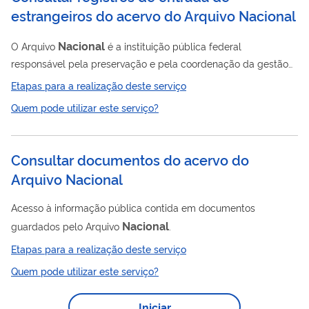
estrangeiros do acervo do Arquivo Nacional
Nacional
O Arquivo
é a instituição pública federal
responsável pela preservação e pela coordenação da gestão
de documentos do Poder Executivo Federal. Entre os milhões
Etapas para a realização deste serviço
de documentos preservados pela instituição em sua sede, no
Quem pode utilizar este serviço?
Rio de Janeiro, e em sua regional, em Brasília, estão inúmeros
documentos que registram a entrada e permanência de
estrangeiros no Brasil de 1875 a 1987. Tais documentos são
Consultar documentos do acervo do
muito consultados por cidadãos brasileiros a fim de solicitar
Arquivo Nacional
dupla cidadania, após comprovação de...
Acesso à informação pública contida em documentos
Nacional
guardados pelo Arquivo
.
Etapas para a realização deste serviço
Quem pode utilizar este serviço?
Iniciar