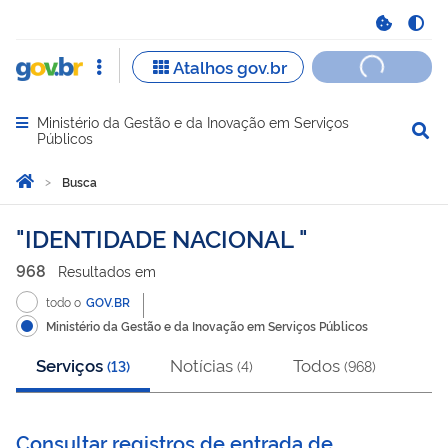
Ministério da Gestão e da Inovação em Serviços
Abrir menu principal de navegação
Públicos
Você está aqui:
Página Inicial
Busca
Busca
IDENTIDADE NACIONAL
968
Resultado
s
em
todo o
GOV.BR
Ministério da Gestão e da Inovação em Serviços Públicos
Serviços
Notícias
Todos
(
13
)
(
4
)
(
968
)
Consultar registros de entrada de