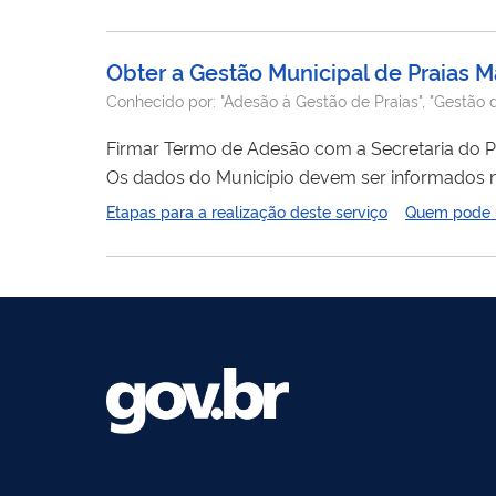
correspondência postal. Acesse a Cartilha do Protocolo GOV.BR - Cidadão para verificar o passo a passo e demais orientações
sobre...
Obter a Gestão Municipal de Praias M
Conhecido por:
"Adesão à Gestão de Praias", "Gestão 
Firmar Termo de Adesão com a Secretaria do P
Os dados do Município devem ser informados 
Etapas para a realização deste serviço
Quem pode ut