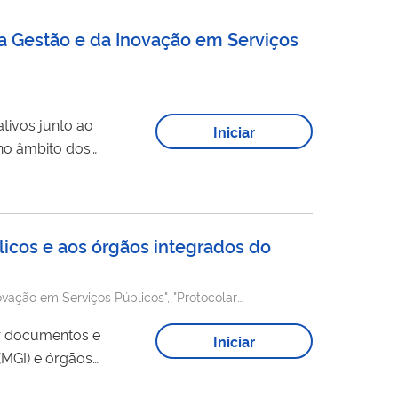
da Gestão e da Inovação em Serviços
tivos junto ao
Iniciar
licos e aos órgãos integrados do
ovação em Serviços Públicos", "Protocolar
ar documentos e
Iniciar
(MGI) e órgãos
com o envio de