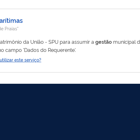
arítimas
de Praias"
atrimônio da União - SPU para assumir a
gestão
municipal d
no campo 'Dados do Requerente'.
ilizar este serviço?