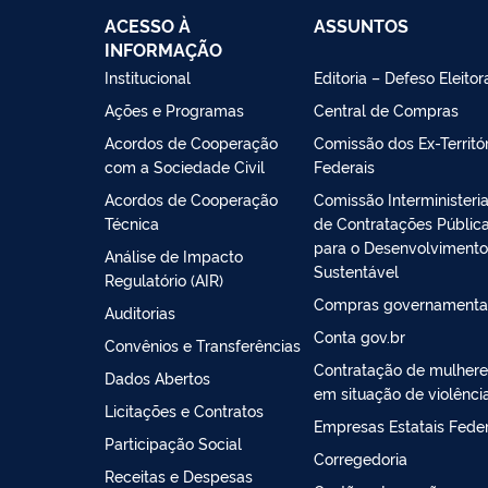
ACESSO À
ASSUNTOS
INFORMAÇÃO
Institucional
Editoria – Defeso Eleitor
Ações e Programas
Central de Compras
Acordos de Cooperação
Comissão dos Ex-Territór
com a Sociedade Civil
Federais
Acordos de Cooperação
Comissão Interministeria
Técnica
de Contratações Públic
para o Desenvolvimento
Análise de Impacto
Sustentável
Regulatório (AIR)
Compras governamenta
Auditorias
Conta gov.br
Convênios e Transferências
Contratação de mulhere
Dados Abertos
em situação de violênci
Licitações e Contratos
Empresas Estatais Feder
Participação Social
Corregedoria
Receitas e Despesas