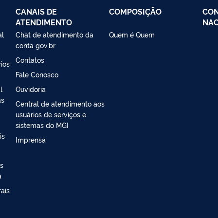
CANAIS DE
COMPOSIÇÃO
CON
ATENDIMENTO
NAC
al
Chat de atendimento da
Quem é Quem
conta gov.br
Contatos
ios
Fale Conosco
l
Ouvidoria
as
Central de atendimento aos
usuários de serviços e
sistemas do MGI
is
Imprensa
s
a
ais