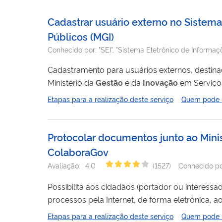
Cadastrar usuário externo no Sistema
Públicos (MGI)
Conhecido por:
"SEI", "Sistema Eletrônico de Informaç
Cadastramento para usuários externos, destina
Ministério da
Gestão
e da
Inovação
em Serviços Públicos , independente de vincu
Conselhos, o fim de peticionamentos diversos. A habilitação dos usuários também se destina aos órgãos que utilizam o SEI do
Etapas para a realização deste serviço
Quem pode ut
Protocolar documentos junto ao Mini
ColaboraGov
Avaliação:
4.0
(
1527
)
Conhecido p
documentos j
Possibilita aos cidadãos (portador ou interess
processos pela Internet, de forma eletrônica, a
parceiros, sem a necessidade de se deslocarem 
Etapas para a realização deste serviço
Quem pode ut