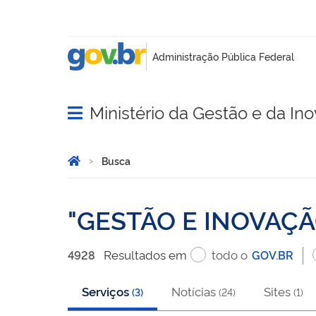
Ministério da Gestão e da In
Abrir menu principal de navegação
Você está aqui:
Página Inicial
Busca
Busca
GESTÃO E INOVAÇ
Resultado
s
em
todo o
4928
GOV.BR
Serviços
Notícias
Sites
(
3
)
(
24
)
(
1
)