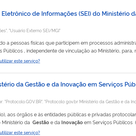
 Eletrônico de Informações (SEI) do Ministério 
ões", "Usuário Externo SEI/MGI"
do a pessoas físicas que participem em processos administra
lação ao Ministério, para, no âmbito dos
ilizar este serviço?
MGI, quais sejam: Ministério do Desenvolvimento, Indústria, Comércio e Serviços – MDIC; ...
stério da Gestão e da Inovação em Serviços Púb
or:
"Protocolo.GOV.BR", "Protocolo gov.br Ministério da Gestão e da In
unto ao MGI"
ado), aos órgãos e às entidades públicas e privadas protocol
o Ministério da
Gestão
e da
Inovação
em Serviços Públicos 
fisicamente até o Protocolo Central e, ainda, evitar gastos 
ilizar este serviço?