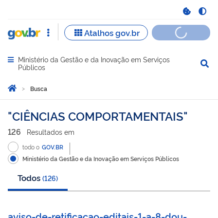
Ministério da Gestão e da Inovação em Serviços
Abrir menu principal de navegação
Públicos
Você está aqui:
Página Inicial
Busca
Busca
CIÊNCIAS COMPORTAMENTAIS
126
Resultado
s
em
todo o
GOV.BR
Ministério da Gestão e da Inovação em Serviços Públicos
Todos
(
126
)
aviso-de-retificacao-editais-1-a-8-dou-