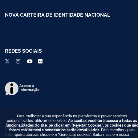
NOVA CARTEIRA DE IDENTIDADE NACIONAL
REDES SOCIAIS
Acesso à
Informação
Para melhorar a sua experiência na plataforma e prover serviços
Todo o conteúdo deste site está publicado sob a licença
personalizados, utilizamos cookies.
Ao aceitar, você terá acesso a todas as
funcionalidades do site. Se clicar em "Rejeitar Cookies", os cookies que nã
Creative Commons Atribuição-SemDerivações 3.0 Não
forem estritamente necessários serão desativados.
Para escolher quais
Adaptada
.
quer autorizar, clique em "Gerenciar cookies". Saiba mais em nossa