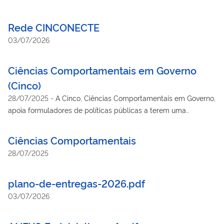
Rede CINCONECTE
03/07/2026
Ciências Comportamentais em Governo
(Cinco)
28/07/2025
-
A Cinco, Ciências Comportamentais em Governo,
apoia formuladores de políticas públicas a terem uma
compreensão de seus desafios a partir de uma abordagem
comportamental, com o objetivo de melhorar a eficácia do
Ciências Comportamentais
setor público.
28/07/2025
plano-de-entregas-2026.pdf
03/07/2026