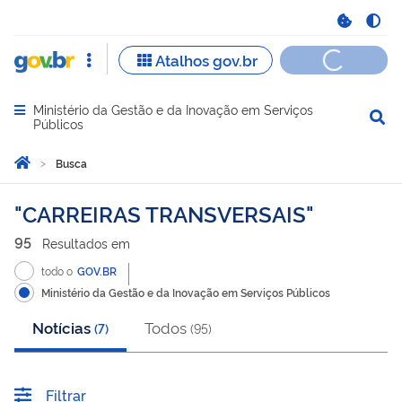
Ministério da Gestão e da Inovação em Serviços
Abrir menu principal de navegação
Públicos
Você está aqui:
Página Inicial
Busca
Busca
CARREIRAS TRANSVERSAIS
95
Resultado
s
em
todo o
GOV.BR
Ministério da Gestão e da Inovação em Serviços Públicos
Notícias
Todos
(
7
)
(
95
)
Filtrar