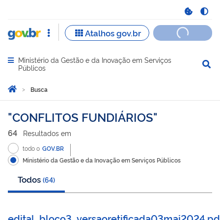
Ministério da Gestão e da Inovação em Serviços
Abrir menu principal de navegação
Públicos
Você está aqui:
Página Inicial
Busca
Busca
CONFLITOS FUNDIÁRIOS
64
Resultado
s
em
todo o
GOV.BR
Ministério da Gestão e da Inovação em Serviços Públicos
Todos
(
64
)
edital_bloco3_versaoretificada03mai2024.pd