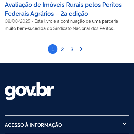
Avaliação de Imóveis Rurais pelos Peritos
Federais Agrários – 2a edição
08/08/2025
-
Este livro é a continuação de uma parceria
muito bem-sucedida do Sindicato Nacional dos Peritos
Federais Agrários (SindPFA) com o Conselho Federal de
Engenharia e Agronomia (Confea) por meio da política de
1
2
3
patrocínio em vigor desde 2019. Nesta obra, os engenheiros
agrônomos do INCRA, que com a Lei no 10.550/2002
passaram a compor a Carreira de Perito Federal Agrário (PFA),
documentam alguns dos trabalhos desenvolvidos e que
merecem ser difundidos, demonstrando o aperfeiçoamento
contínuo da Engenharia.
ACESSO À INFORMAÇÃO