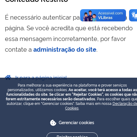
É necessário autenticar para visualizar essa
página. Se você acredita que está recebendo
essa mensagem incorretamente, por favor
contate a
administração do site
.
Ir para a página inicial
Para melhorar a sua experiência na plataforma e prover serviços
personalizados, utilizamos cookies.
Ao aceitar, você terá acesso a todas as
funcionalidades do site. Se clicar em "Rejeitar Cookies", os cookies que nã
forem estritamente necessários serão desativados.
Para escolher quais que
autorizar, clique em "Gerenciar cookies". Saiba mais em nossa
Declaração d
Cookies
.
Gerenciar cookies
Rejeitar cookies