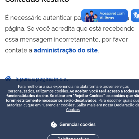
É necessário autenticar para visualizar essa
página. Se você acredita que está recebendo
essa mensagem incorretamente, por favor
contate a
administração do site
.
Ir para a página inicial
Para melhorar a sua experiência na plataforma e prover serviços
personalizados, utilizamos cookies.
Ao aceitar, você terá acesso a todas as
funcionalidades do site. Se clicar em "Rejeitar Cookies", os cookies que nã
forem estritamente necessários serão desativados.
Para escolher quais que
autorizar, clique em "Gerenciar cookies". Saiba mais em nossa
Declaração d
Cookies
.
Gerenciar cookies
Rejeitar cookies