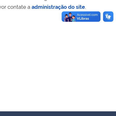
vor contate a
administração do site
.