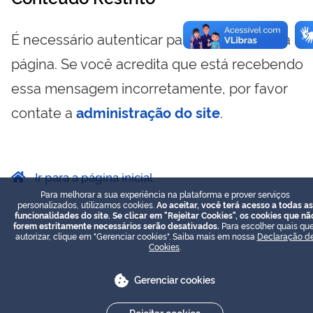
É necessário autenticar para visualizar essa
página. Se você acredita que está recebendo
essa mensagem incorretamente, por favor
contate a
administração do site
.
Ir para a página inicial
Para melhorar a sua experiência na plataforma e prover serviços
personalizados, utilizamos cookies.
Ao aceitar, você terá acesso a todas as
funcionalidades do site. Se clicar em "Rejeitar Cookies", os cookies que nã
forem estritamente necessários serão desativados.
Para escolher quais que
autorizar, clique em "Gerenciar cookies". Saiba mais em nossa
Declaração d
Cookies
.
Gerenciar cookies
Rejeitar cookies