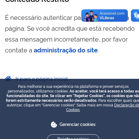
É necessário autenticar para visualizar essa
página. Se você acredita que está recebendo
essa mensagem incorretamente, por favor
contate a
administração do site
.
Ir para a página inicial
Para melhorar a sua experiência na plataforma e prover serviços
personalizados, utilizamos cookies.
Ao aceitar, você terá acesso a todas as
funcionalidades do site. Se clicar em "Rejeitar Cookies", os cookies que nã
forem estritamente necessários serão desativados.
Para escolher quais que
autorizar, clique em "Gerenciar cookies". Saiba mais em nossa
Declaração d
Cookies
.
Gerenciar cookies
Rejeitar cookies