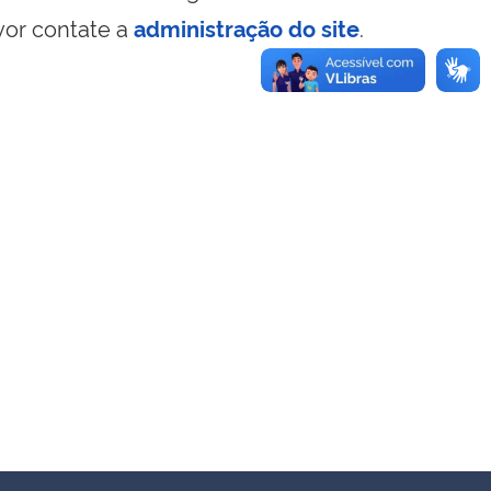
vor contate a
administração do site
.