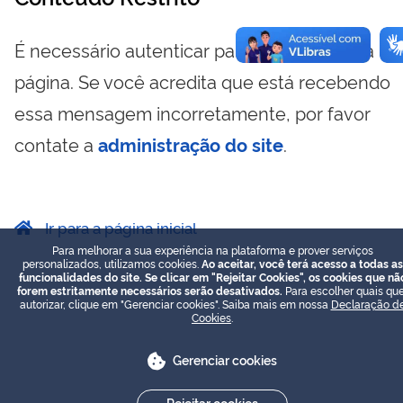
É necessário autenticar para visualizar essa
página. Se você acredita que está recebendo
essa mensagem incorretamente, por favor
contate a
administração do site
.
Ir para a página inicial
Para melhorar a sua experiência na plataforma e prover serviços
personalizados, utilizamos cookies.
Ao aceitar, você terá acesso a todas as
funcionalidades do site. Se clicar em "Rejeitar Cookies", os cookies que nã
forem estritamente necessários serão desativados.
Para escolher quais que
autorizar, clique em "Gerenciar cookies". Saiba mais em nossa
Declaração d
Cookies
.
Gerenciar cookies
Rejeitar cookies