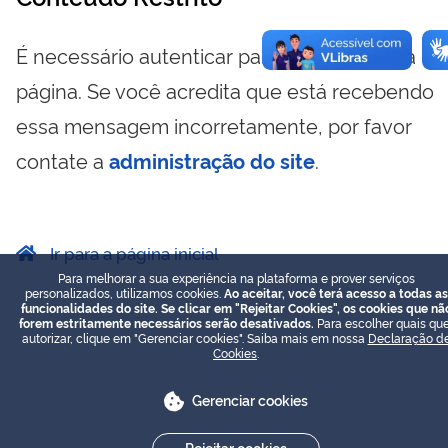
É necessário autenticar para visualizar essa
página. Se você acredita que está recebendo
essa mensagem incorretamente, por favor
contate a
administração do site
.
Ir para a página inicial
Para melhorar a sua experiência na plataforma e prover serviços
personalizados, utilizamos cookies.
Ao aceitar, você terá acesso a todas as
funcionalidades do site. Se clicar em "Rejeitar Cookies", os cookies que nã
forem estritamente necessários serão desativados.
Para escolher quais que
autorizar, clique em "Gerenciar cookies". Saiba mais em nossa
Declaração d
Cookies
.
Gerenciar cookies
Rejeitar cookies