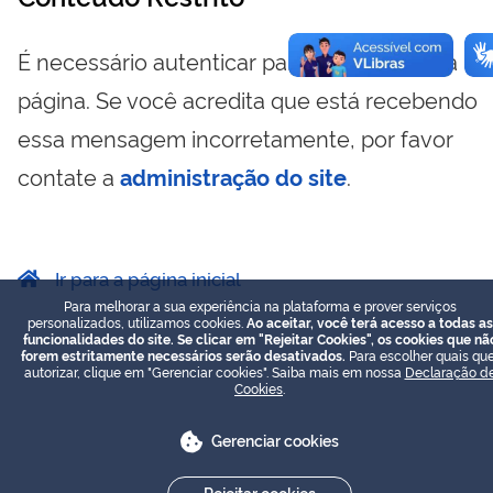
É necessário autenticar para visualizar essa
página. Se você acredita que está recebendo
essa mensagem incorretamente, por favor
contate a
administração do site
.
Ir para a página inicial
Para melhorar a sua experiência na plataforma e prover serviços
personalizados, utilizamos cookies.
Ao aceitar, você terá acesso a todas as
funcionalidades do site. Se clicar em "Rejeitar Cookies", os cookies que nã
forem estritamente necessários serão desativados.
Para escolher quais que
autorizar, clique em "Gerenciar cookies". Saiba mais em nossa
Declaração d
Cookies
.
Gerenciar cookies
Rejeitar cookies