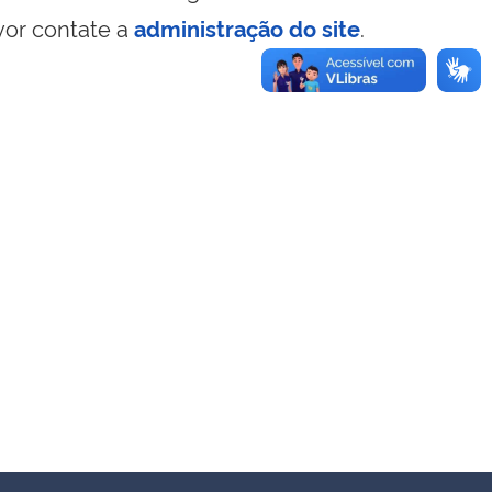
vor contate a
administração do site
.