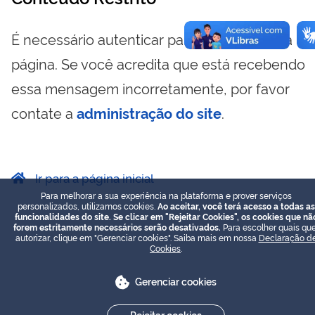
É necessário autenticar para visualizar essa
página. Se você acredita que está recebendo
essa mensagem incorretamente, por favor
contate a
administração do site
.
Ir para a página inicial
Para melhorar a sua experiência na plataforma e prover serviços
personalizados, utilizamos cookies.
Ao aceitar, você terá acesso a todas as
funcionalidades do site. Se clicar em "Rejeitar Cookies", os cookies que nã
forem estritamente necessários serão desativados.
Para escolher quais que
autorizar, clique em "Gerenciar cookies". Saiba mais em nossa
Declaração d
Cookies
.
Gerenciar cookies
Rejeitar cookies