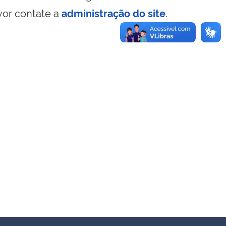
vor contate a
administração do site
.