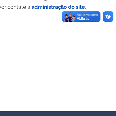
vor contate a
administração do site
.