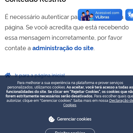
É necessário autenticar para visualizar essa
página. Se você acredita que está recebendo
essa mensagem incorretamente, por favor
contate a
administração do site
.
Ir para a página inicial
Para melhorar a sua experiência na plataforma e prover serviços
personalizados, utilizamos cookies.
Ao aceitar, você terá acesso a todas as
funcionalidades do site. Se clicar em "Rejeitar Cookies", os cookies que nã
forem estritamente necessários serão desativados.
Para escolher quais que
autorizar, clique em "Gerenciar cookies". Saiba mais em nossa
Declaração d
Cookies
.
Gerenciar cookies
Rejeitar cookies