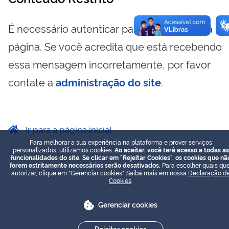
É necessário autenticar para visualizar essa
página. Se você acredita que está recebendo
essa mensagem incorretamente, por favor
contate a
administração do site
.
Ir para a página inicial
Para melhorar a sua experiência na plataforma e prover serviços
personalizados, utilizamos cookies.
Ao aceitar, você terá acesso a todas as
funcionalidades do site. Se clicar em "Rejeitar Cookies", os cookies que nã
forem estritamente necessários serão desativados.
Para escolher quais que
autorizar, clique em "Gerenciar cookies". Saiba mais em nossa
Declaração d
Cookies
.
Gerenciar cookies
Rejeitar cookies