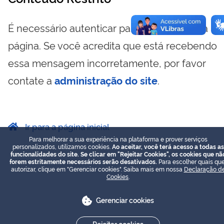
É necessário autenticar para visualizar essa
página. Se você acredita que está recebendo
essa mensagem incorretamente, por favor
contate a
administração do site
.
Ir para a página inicial
Para melhorar a sua experiência na plataforma e prover serviços
personalizados, utilizamos cookies.
Ao aceitar, você terá acesso a todas as
funcionalidades do site. Se clicar em "Rejeitar Cookies", os cookies que nã
forem estritamente necessários serão desativados.
Para escolher quais que
autorizar, clique em "Gerenciar cookies". Saiba mais em nossa
Declaração d
Cookies
.
Gerenciar cookies
Rejeitar cookies