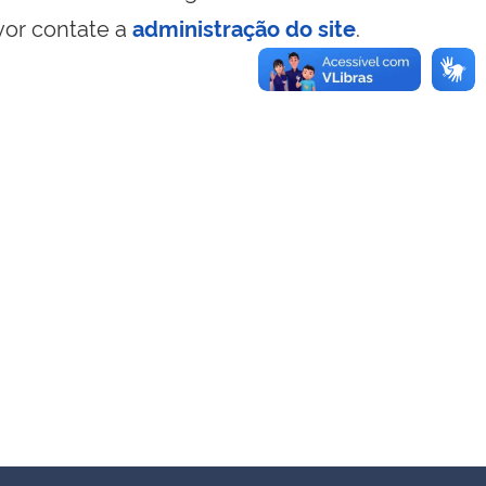
vor contate a
administração do site
.