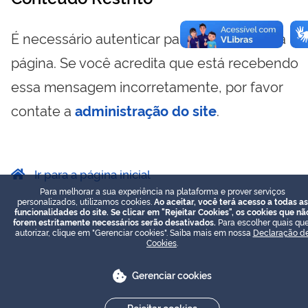
É necessário autenticar para visualizar essa
página. Se você acredita que está recebendo
essa mensagem incorretamente, por favor
contate a
administração do site
.
Ir para a página inicial
Para melhorar a sua experiência na plataforma e prover serviços
personalizados, utilizamos cookies.
Ao aceitar, você terá acesso a todas as
funcionalidades do site. Se clicar em "Rejeitar Cookies", os cookies que nã
forem estritamente necessários serão desativados.
Para escolher quais que
autorizar, clique em "Gerenciar cookies". Saiba mais em nossa
Declaração d
Cookies
.
Gerenciar cookies
Rejeitar cookies