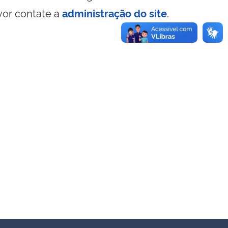
vor contate a
administração do site
.