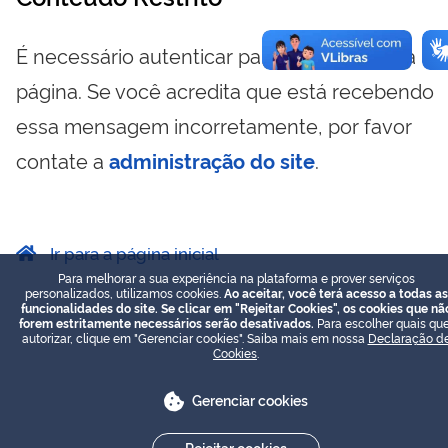
É necessário autenticar para visualizar essa
página. Se você acredita que está recebendo
essa mensagem incorretamente, por favor
contate a
administração do site
.
Ir para a página inicial
Para melhorar a sua experiência na plataforma e prover serviços
personalizados, utilizamos cookies.
Ao aceitar, você terá acesso a todas as
funcionalidades do site. Se clicar em "Rejeitar Cookies", os cookies que nã
forem estritamente necessários serão desativados.
Para escolher quais que
autorizar, clique em "Gerenciar cookies". Saiba mais em nossa
Declaração d
Cookies
.
Gerenciar cookies
Rejeitar cookies