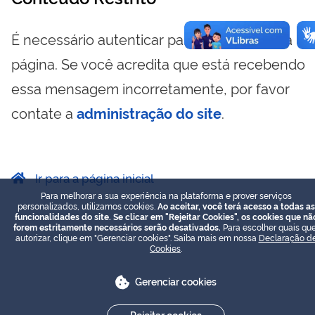
É necessário autenticar para visualizar essa
página. Se você acredita que está recebendo
essa mensagem incorretamente, por favor
contate a
administração do site
.
Ir para a página inicial
Para melhorar a sua experiência na plataforma e prover serviços
personalizados, utilizamos cookies.
Ao aceitar, você terá acesso a todas as
funcionalidades do site. Se clicar em "Rejeitar Cookies", os cookies que nã
forem estritamente necessários serão desativados.
Para escolher quais que
autorizar, clique em "Gerenciar cookies". Saiba mais em nossa
Declaração d
Cookies
.
Gerenciar cookies
Rejeitar cookies