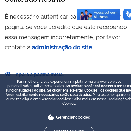
É necessário autenticar para visualizar essa
página. Se você acredita que está recebendo
essa mensagem incorretamente, por favor
contate a
administração do site
.
Ir para a página inicial
Para melhorar a sua experiência na plataforma e prover serviços
personalizados, utilizamos cookies.
Ao aceitar, você terá acesso a todas as
funcionalidades do site. Se clicar em "Rejeitar Cookies", os cookies que nã
forem estritamente necessários serão desativados.
Para escolher quais que
autorizar, clique em "Gerenciar cookies". Saiba mais em nossa
Declaração d
Cookies
.
Gerenciar cookies
Rejeitar cookies