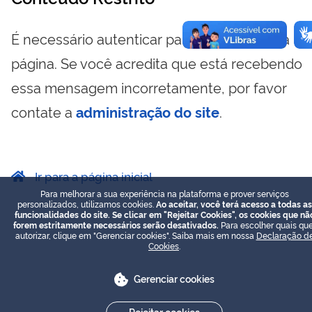
É necessário autenticar para visualizar essa
página. Se você acredita que está recebendo
essa mensagem incorretamente, por favor
contate a
administração do site
.
Ir para a página inicial
Para melhorar a sua experiência na plataforma e prover serviços
personalizados, utilizamos cookies.
Ao aceitar, você terá acesso a todas as
funcionalidades do site. Se clicar em "Rejeitar Cookies", os cookies que nã
forem estritamente necessários serão desativados.
Para escolher quais que
autorizar, clique em "Gerenciar cookies". Saiba mais em nossa
Declaração d
Cookies
.
Gerenciar cookies
Rejeitar cookies