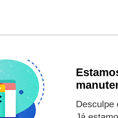
Estamo
manute
Desculpe o
Já estamo