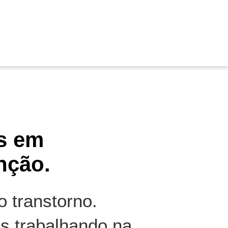
s em
nção.
 transtorno.
s trabalhando na