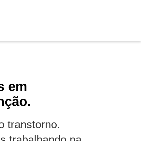
s em
nção.
 transtorno.
s trabalhando na