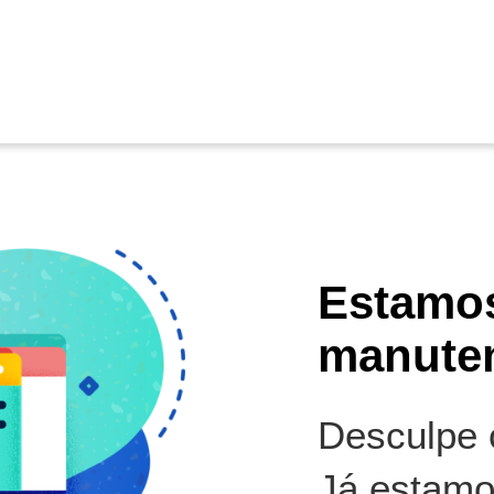
Estamo
manute
Desculpe o
Já estamo