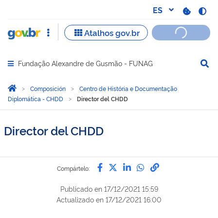
Fundação Alexandre de Gusmão - FUNAG
Abrir menu principal de navegação
Você está aqui:
Inicio
Composición
Centro de História e Documentação
Diplomática - CHDD
Director del CHDD
Director del CHDD
Compártelo por Facebook
Compártelo por Twitter
Compártelo por Lin
Compártelo por
Enlace para C
Compártelo:
Publicado en
17/12/2021 15:59
Actualizado en
17/12/2021 16:00