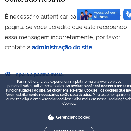
É necessário autenticar para visualizar essa
página. Se você acredita que está recebendo
essa mensagem incorretamente, por favor
contate a
administração do site
.
Ir para a página inicial
Para melhorar a sua experiência na plataforma e prover serviços
personalizados, utilizamos cookies.
Ao aceitar, você terá acesso a todas as
funcionalidades do site. Se clicar em "Rejeitar Cookies", os cookies que nã
forem estritamente necessários serão desativados.
Para escolher quais que
autorizar, clique em "Gerenciar cookies". Saiba mais em nossa
Declaração d
Cookies
.
Gerenciar cookies
Rejeitar cookies