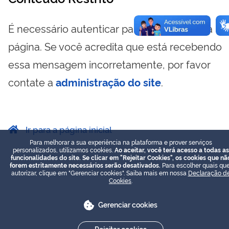
É necessário autenticar para visualizar essa
página. Se você acredita que está recebendo
essa mensagem incorretamente, por favor
contate a
administração do site
.
Ir para a página inicial
Para melhorar a sua experiência na plataforma e prover serviços
personalizados, utilizamos cookies.
Ao aceitar, você terá acesso a todas as
funcionalidades do site. Se clicar em "Rejeitar Cookies", os cookies que nã
forem estritamente necessários serão desativados.
Para escolher quais que
autorizar, clique em "Gerenciar cookies". Saiba mais em nossa
Declaração d
Cookies
.
Gerenciar cookies
Rejeitar cookies