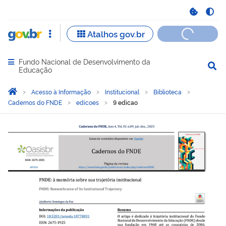
Fundo Nacional de Desenvolvimento da
Abrir menu principal de navegação
Educação
Você está aqui:
Página Inicial
Acesso à Informação
Institucional
Biblioteca
Cadernos do FNDE
edicoes
9 edicao
9 edicao