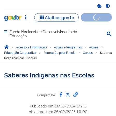
Fundo Nacional de Desenvolvimento da
Abrir menu principal de navegação
Educação
Você está aqui:
Página Inicial
Acesso à Informação
Ações e Programas
Ações
Educação Corporativa
Formação pela Escola
Cursos
Saberes
Indígenas nas Escolas
Saberes Indígenas nas Escolas
Compartilhe por Faceb
Compartilhe por Twi
link para Copiar 
Compartilhe:
Publicado em
13/08/2024 17h03
Atualizado em
25/02/2025 14h00