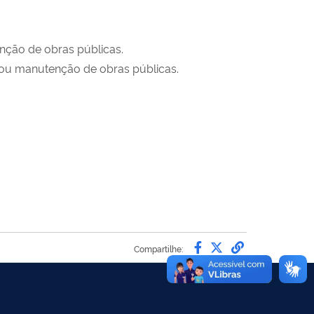
enção de obras públicas.
/ou manutenção de obras públicas.
Compartilhe por 
Compartilhe po
link para C
Compartilhe: