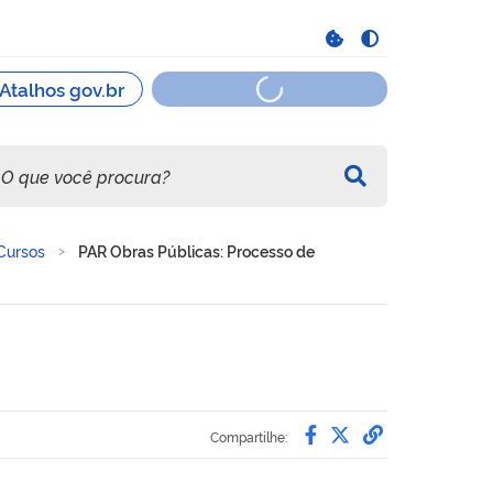
Cursos
PAR Obras Públicas: Processo de
Compartilhe por 
Compartilhe po
link para C
Compartilhe: