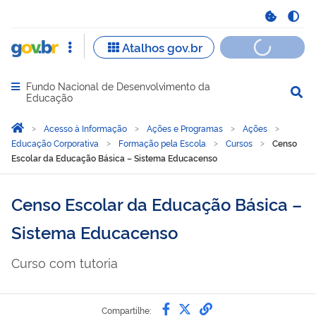
Fundo Nacional de Desenvolvimento da
Abrir menu principal de navegação
Educação
Você está aqui:
Página Inicial
Acesso à Informação
Ações e Programas
Ações
Educação Corporativa
Formação pela Escola
Cursos
Censo
Escolar da Educação Básica – Sistema Educacenso
Censo Escolar da Educação Básica –
Sistema Educacenso
Curso com tutoria
Compartilhe por Faceb
Compartilhe por Twi
link para Copiar 
Compartilhe: