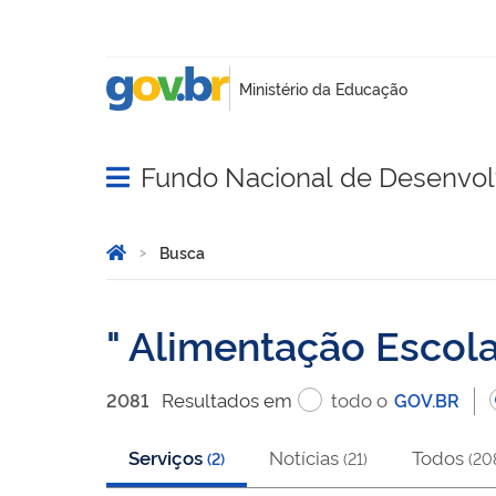
Fundo Nacional de Desenvo
Abrir menu principal de navegação
Você está aqui:
Página Inicial
Busca
Busca
Alimentação Escola
Resultado
s
em
todo o
2081
GOV.BR
Serviços
Notícias
Todos
(
2
)
(
21
)
(
20