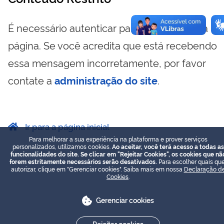
É necessário autenticar para visualizar essa
página. Se você acredita que está recebendo
essa mensagem incorretamente, por favor
contate a
administração do site
.
Ir para a página inicial
Para melhorar a sua experiência na plataforma e prover serviços
personalizados, utilizamos cookies.
Ao aceitar, você terá acesso a todas as
funcionalidades do site. Se clicar em "Rejeitar Cookies", os cookies que nã
forem estritamente necessários serão desativados.
Para escolher quais que
autorizar, clique em "Gerenciar cookies". Saiba mais em nossa
Declaração d
Cookies
.
Gerenciar cookies
Rejeitar cookies