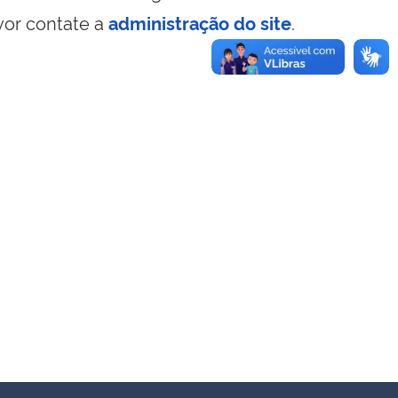
vor contate a
administração do site
.