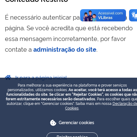
É necessário autenticar para visualizar essa
página. Se você acredita que está recebendo
essa mensagem incorretamente, por favor
contate a
administração do site
.
Ir para a página inicial
Para melhorar a sua experiência na plataforma e prover serviços
personalizados, utilizamos cookies.
Ao aceitar, você terá acesso a todas as
funcionalidades do site. Se clicar em "Rejeitar Cookies", os cookies que nã
forem estritamente necessários serão desativados.
Para escolher quais que
autorizar, clique em "Gerenciar cookies". Saiba mais em nossa
Declaração d
Cookies
.
Gerenciar cookies
Rejeitar cookies