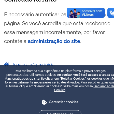
É necessário autenticar para visualizar essa
página. Se você acredita que está recebendo
essa mensagem incorretamente, por favor
contate a
administração do site
.
Ir para a página inicial
Para melhorar a sua experiência na plataforma e prover serviços
personalizados, utilizamos cookies.
Ao aceitar, você terá acesso a todas as
funcionalidades do site. Se clicar em "Rejeitar Cookies", os cookies que nã
forem estritamente necessários serão desativados.
Para escolher quais que
autorizar, clique em "Gerenciar cookies". Saiba mais em nossa
Declaração d
Cookies
.
Gerenciar cookies
Rejeitar cookies