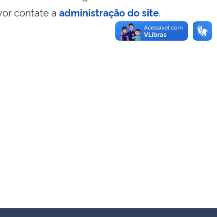
vor contate a
administração do site
.