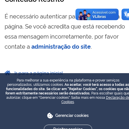
É necessário autenticar para visualizar essa
página. Se você acredita que está recebendo
essa mensagem incorretamente, por favor
contate a
administração do site
.
Ir para a página inicial
Para melhorar a sua experiência na plataforma e prover serviços
personalizados, utilizamos cookies.
Ao aceitar, você terá acesso a todas as
funcionalidades do site. Se clicar em "Rejeitar Cookies", os cookies que nã
forem estritamente necessários serão desativados.
Para escolher quais que
autorizar, clique em "Gerenciar cookies". Saiba mais em nossa
Declaração d
Cookies
.
Gerenciar cookies
Rejeitar cookies